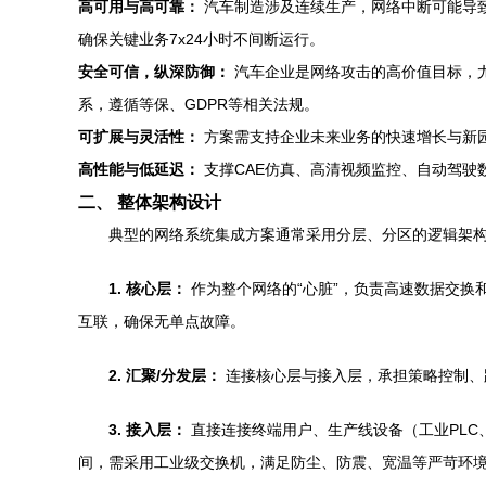
高可用与高可靠：
汽车制造涉及连续生产，网络中断可能导致
确保关键业务7x24小时不间断运行。
安全可信，纵深防御：
汽车企业是网络攻击的高价值目标，
系，遵循等保、GDPR等相关法规。
可扩展与灵活性：
方案需支持企业未来业务的快速增长与新
高性能与低延迟：
支撑CAE仿真、高清视频监控、自动驾驶
二、 整体架构设计
典型的网络系统集成方案通常采用分层、分区的逻辑架
1. 核心层：
作为整个网络的“心脏”，负责高速数据交换和
互联，确保无单点故障。
2. 汇聚/分发层：
连接核心层与接入层，承担策略控制、
3. 接入层：
直接连接终端用户、生产线设备（工业PLC、
间，需采用工业级交换机，满足防尘、防震、宽温等严苛环