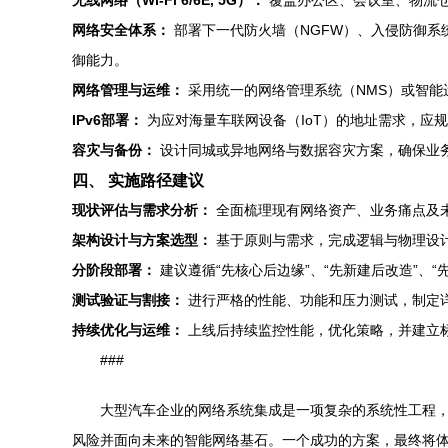
无线网络（Wi-Fi 6/6E, 5G）：
覆盖办公区、会议室、物流仓
网络安全体系：
部署下一代防火墙（NGFW）、入侵防御系统
御能力。
网络管理与运维：
采用统一的网络管理系统（NMS）或智能
IPv6部署：
为应对海量车联网设备（IoT）的地址需求，应规
容灾与备份：
设计同城或异地网络与数据容灾方案，确保业
四、 实施路径建议
现状评估与需求分析：
全面梳理现有网络资产、业务痛点及
架构设计与方案选型：
基于原则与需求，完成逻辑与物理设
分阶段部署：
建议遵循“先核心后边缘”、“先新建后改造”、
测试验证与割接：
进行严格的性能、功能和压力测试，制定
持续优化与运维：
上线后持续监控性能，优化策略，并建立
###
大型汽车企业的网络系统集成是一项复杂的系统性工程
风险并面向未来的智能网络基石。一个成功的方案，最终将