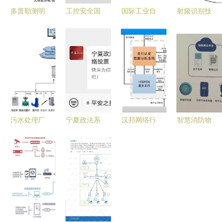
多普勒测明
工控安全国
国际工业自
射频识别技
渠的系统网
产化 网御
动化网 网
术与ERP系
络结构及网
星云主机安
络系统集成
统集成的智
络系统集成
全防护系统
的核心枢纽
能化网络系
方案
赋能工业主
统应用
机全生命周
期安全管理
污水处理厂
宁夏政法系
汉邦网络行
智慧消防物
自动监控系
统百名先进
为责任溯源
联网系统集
统的设计与
典型网络投
分析系统
成技术——
应用——网
票活动正式
网络系统集
解读《智慧
络系统集成
启动，诚邀
成的安全基
城市建设指
视角
公众踊跃参
石与智能中
南第十六
与
枢
辑》中的网